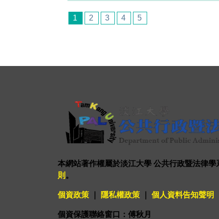
1
2
3
4
5
本網站著作權屬於淡江大學 公共行政暨法律學
則
。
個資政策
｜
隱私權政策
｜
個人資料告知聲明
個資保護聯絡窗口：傅秋月