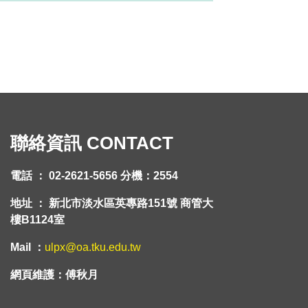
聯絡資訊 CONTACT
電話 ： 02-2621-5656 分機：2554
地址 ： 新北市淡水區英專路151號 商管大
樓B1124室
Mail ：
ulpx@oa.tku.edu.tw
網頁維護：傅秋月