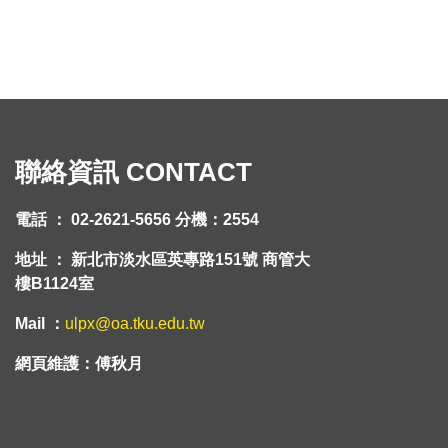
聯絡資訊 CONTACT
電話 ： 02-2621-5656 分機：2554
地址 ： 新北市淡水區英專路151號 商管大
樓B1124室
Mail ：
ulpx@oa.tku.edu.tw
網頁維護：傅秋月