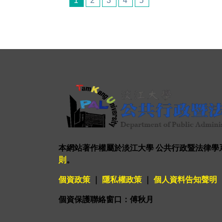
1
2
3
4
5
本網站著作權屬於淡江大學 公共行政暨法律學
則
。
個資政策
｜
隱私權政策
｜
個人資料告知聲明
個資保護聯絡窗口：傅秋月