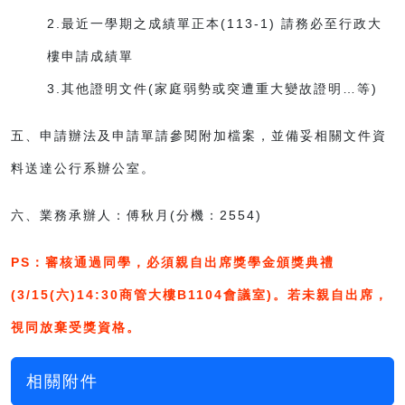
2.最近一學期之成績單正本(113-1) 請務必至行政大
樓申請成績單
3.其他證明文件(家庭弱勢或突遭重大變故證明…等)
五、申請辦法及申請單請參閱附加檔案，並備妥相關文件資
料送達公行系辦公室。
六、業務承辦人：傅秋月(分機：2554)
PS：審核通過同學，必須親自出席獎學金頒獎典禮
(3/15(六)14:30商管大樓B1104會議室)。若未親自出席，
視同放棄受獎資格。
相關附件