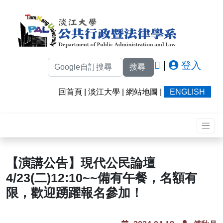
|
登入
搜尋
回首頁
|
淡江大學
|
網站地圖
|
ENGLISH
【演講公告】現代公民論壇
4/23(二)12:10~~備有午餐，名額有
限，歡迎踴躍報名參加！