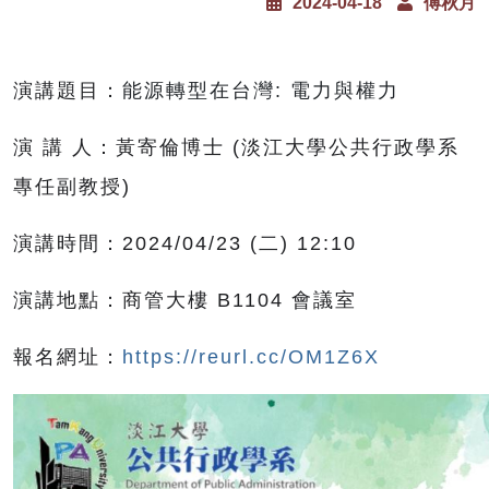
2024-04-18
傅秋月
演講題目：
能源轉型在台灣
:
電力與權力
演
講
人：黃寄倫博士
(
淡江大學公共行政學系
專任副教授
)
演講時間：
2024/04/23 (
二
) 12:10
演講地點：商管大樓
B1104
會議室
報名網址：
https://reurl.cc/OM1Z6X